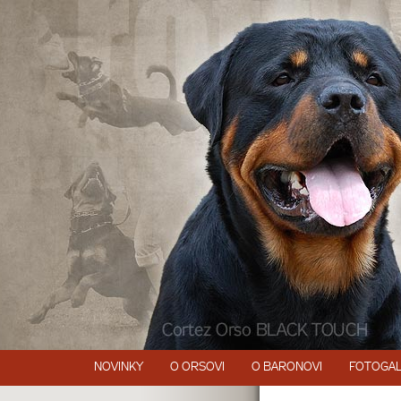
NOVINKY
O ORSOVI
O BARONOVI
FOTOGAL