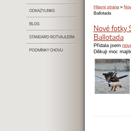
Hlavní strana
»
Nov
ODKAZY
LINKS
Ballotada
BLOG
Nové fotky 
Ballotada
STANDARD ROTVAJLERA
Přidala jsem
nov
PODMÍNKY CHOVU
Děkuji moc majit