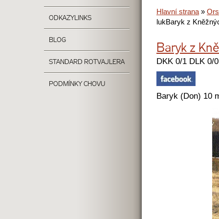
Hlavní strana
»
Ors
ODKAZY
LINKS
luk
Baryk z Kněžnýc
BLOG
Baryk z Kně
DKK 0/1 DLK 0/0
STANDARD ROTVAJLERA
PODMÍNKY CHOVU
Baryk (Don) 10 