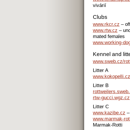
vivárií
Clubs
www.rkcr.cz
– of
www.rtw.cz
– unof
mated females
www.working-do
Kennel and lit
www.sweb.cz/rot
Litter A
www.kokopelli.c
Litter B
rottweilers.sweb
rtw-gucci.wgz.cz
Litter C
www.kazibe.cz
–
www.marmak-rott
Marmak-Rotti