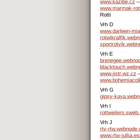
www.kazibe.cz
–
www.marmak-rott
Rotti
Vrh D
www.darleen-mi
rotwikralfik.web
sportrotvik.webn
Vrh E
brenegee.webno
blacktouch.webn
www.jistr.wz.cz
–
www.bohemiacolb
Vrh G
gipsy-kaya.webn
Vrh I
rottweilers.sweb
Vrh J
rtv-rtw.webnode.
www.rtw-jullia.es