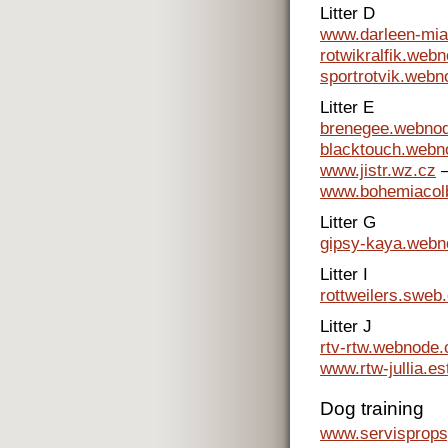
Litter D
www.darleen-mi
rotwikralfik.web
sportrotvik.webn
Litter E
brenegee.webno
blacktouch.webn
www.jistr.wz.cz
–
www.bohemiacolb
Litter G
gipsy-kaya.webn
Litter I
rottweilers.sweb
Litter J
rtv-rtw.webnode.
www.rtw-jullia.es
Dog training
www.servisprops