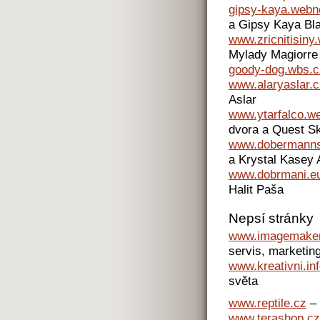
gipsy-kaya.webn
a Gipsy Kaya Bl
www.zricnitisiny
Mylady Magiorre 
goody-dog.wbs.c
www.alaryaslar.c
Aslar
www.ytarfalco.w
dvora a Quest S
www.dobermanns
a Krystal Kasey 
www.dobrmani.e
Halit Paša
Nepsí stránky
www.imagemaker
servis, marketin
www.kreativni.in
světa
www.reptile.cz
– 
www.terashop.cz