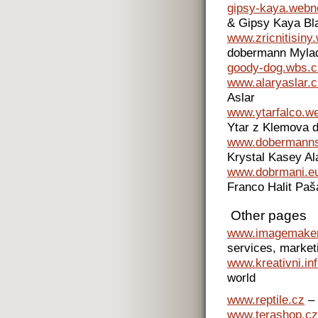
gipsy-kaya.webn
& Gipsy Kaya Bl
www.zricnitisiny
dobermann Mylad
goody-dog.wbs.c
www.alaryaslar.c
Aslar
www.ytarfalco.w
Ytar z Klemova 
www.dobermanns
Krystal Kasey Al
www.dobrmani.e
Franco Halit Paš
Other pages
www.imagemaker
services, market
www.kreativni.in
world
www.reptile.cz
– 
www.terashop.cz