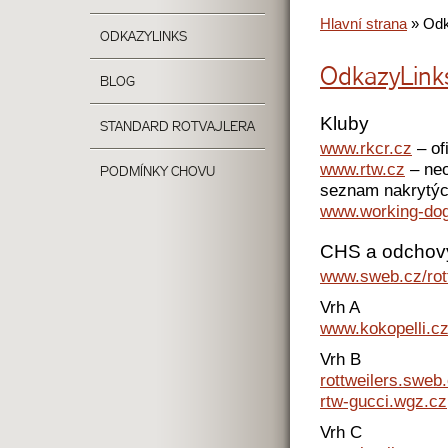
Hlavní strana
»
Od
ODKAZY
LINKS
Odkazy
Link
BLOG
Kluby
STANDARD ROTVAJLERA
www.rkcr.cz
– of
www.rtw.cz
– neo
PODMÍNKY CHOVU
seznam nakrytýc
www.working-do
CHS a odchov
www.sweb.cz/rot
Vrh A
www.kokopelli.c
Vrh B
rottweilers.sweb
rtw-gucci.wgz.cz
Vrh C