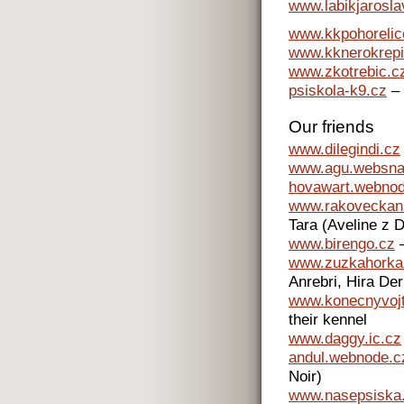
www.labikjarosl
www.kkpohorelic
www.kknerokrepi
www.zkotrebic.c
psiskola-k9.cz
– 
Our friends
www.dilegindi.cz
www.agu.websna
hovawart.webnod
www.rakoveckani
Tara (Aveline z 
www.birengo.cz
–
www.zuzkahorka
Anrebri, Hira Der
www.konecnyvojt
their kennel
www.daggy.ic.cz
andul.webnode.c
Noir)
www.nasepsiska