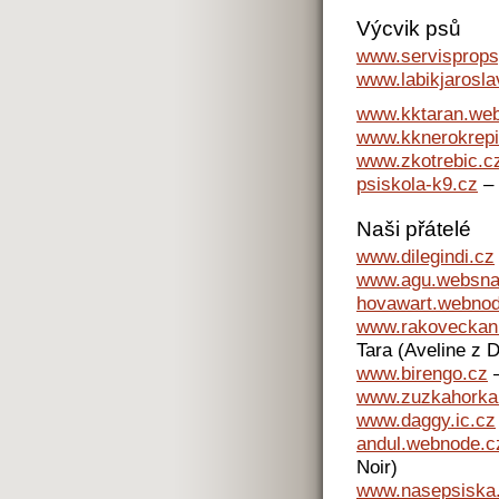
Výcvik psů
www.servisprops
www.labikjarosl
www.kktaran.we
www.kknerokrepi
www.zkotrebic.c
psiskola-k9.cz
– 
Naši přátelé
www.dilegindi.cz
www.agu.websna
hovawart.webnod
www.rakoveckani
Tara (Aveline z 
www.birengo.cz
–
www.zuzkahorka
www.daggy.ic.cz
andul.webnode.c
Noir)
www.nasepsiska