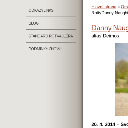
Hlavní strana
»
Ors
ODKAZY
LINKS
Rotty
Danny Naught
BLOG
Danny Naug
alias Deimos
STANDARD ROTVAJLERA
PODMÍNKY CHOVU
26. 4. 2014 – S