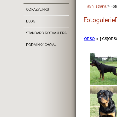
Hlavní strana
»
Fot
ODKAZY
LINKS
Fotogalerie
BLOG
STANDARD ROTVAJLERA
ORSO
»
[:CS]ORS
PODMÍNKY CHOVU