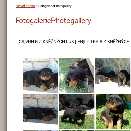
Hlavní strana
»
Fotogalerie
Photogallery
Fotogalerie
Photogallery
[:CS]VRH B Z KNĚŽNÝCH LUK [:EN]LITTER B Z KNĚŽNÝCH