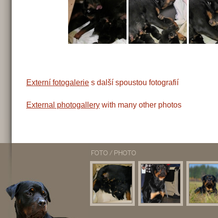
Externí fotogalerie
s další spoustou fotografií
External photogallery
with many other photos
FOTO / PHOTO