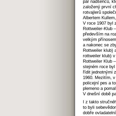
pár nadšenců, kt
založený první c
rotvajlerů společ
Albertem Kullem, 
V roce 1907 byl 
Rottweiler-Klub 
především na roz
velkým přínosem.
a nakonec se zb
Rottweiler klub) 
rottweiler klub) 
Rottweiler Klub 
stejném roce byl
řídit jednotnými
1960. Mezitím, v 
policejní pes a 
plemeno a pomalu
V dnešní době pa
I z takto stručné
to byli sebevědomí
dobře ovladatelní