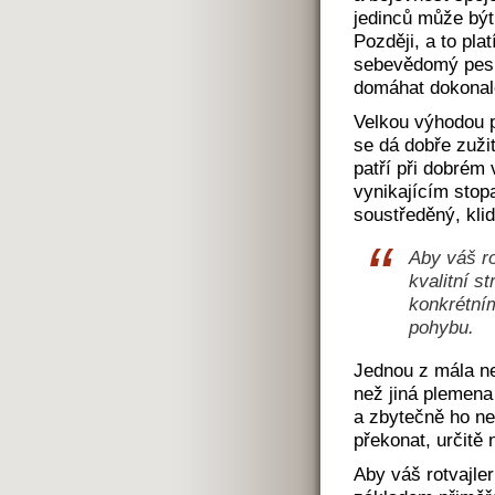
jedinců může být 
Později, a to pl
sebevědomý pes,
domáhat dokonalé
Velkou výhodou p
se dá dobře zuži
patří při dobrém 
vynikajícím stop
soustředěný, kli
Aby váš ro
kvalitní s
konkrétní
pohybu.
Jednou z mála ne
než jiná plemena 
a zbytečně ho ne
překonat, určitě 
Aby váš rotvajler