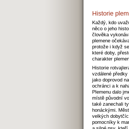
Historie ple
Každý, kdo uvažu
něco o jeho histo
člověka vykonáva
plemene očekávat
protože i když se
které doby, přest
charakter plemen
Historie rotvajl
vzdálené předky 
jako doprovod na
ochránci a k nah
Plemenu dalo jm
místě původní v
také zanechali ty
honáckými. Měst
velkých dobytčíc
pomocníky k mani
a silné psy, kteř