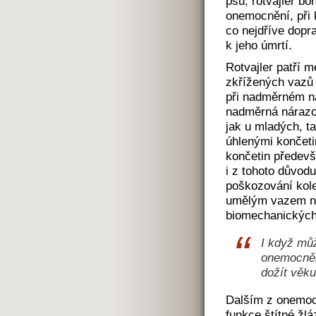
psů, rotvajler bo
onemocnění, při 
co nejdříve dopr
k jeho úmrtí.
Rotvajler patří m
zkřížených vazů 
při nadměrném n
nadměrná nárazo
jak u mladých, ta
úhlenými končeti
končetin předev
i z tohoto důvod
poškozování kole
umělým vazem ne
biomechanických
I když můž
onemocnění
dožít věku
Dalším z onemocn
funkce štítné žlá