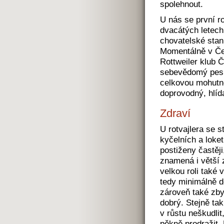
spolehnout.
U nás se první ro
dvacátých letech 
chovatelské stani
Momentálně v Čes
Rottweiler klub 
sebevědomý pes s
celkovou mohutno
doprovodný, hlíd
Zdraví
U rotvajlera se 
kyčelních a loke
postiženy častěj
znamená i větší 
velkou roli také 
tedy minimálně d
zároveň také zb
dobrý. Stejně tak
v růstu neškudli
pěkně prodražit.