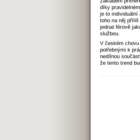
základem přiměře
díky pravidelném
je to individuáln
toho na něj příli
jednat férově ja
službou.
V českém chovu j
potřebnými k prác
nedílnou součás
že tento trend b