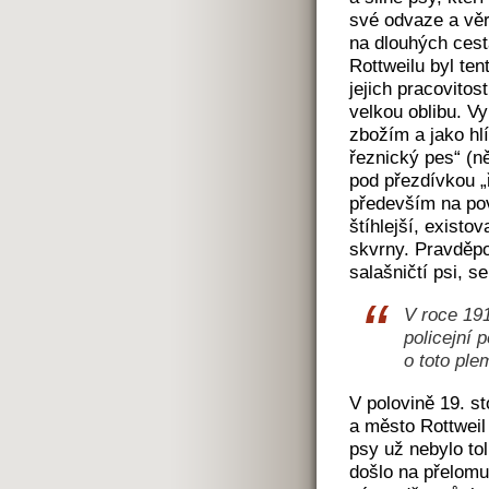
své odvaze a věrn
na dlouhých cest
Rottweilu byl te
jejich pracovitos
velkou oblibu. Vy
zbožím a jako hl
řeznický pes“ (
pod přezdívkou „
především na pova
štíhlejší, existo
skvrny. Pravděpo
salašničtí psi, s
V roce 191
policejní 
o toto ple
V polovině 19. st
a město Rottweil 
psy už nebylo tol
došlo na přelomu 