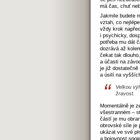
má čas, chuť neb
Jakmile budete m
vztah, co nejlépe
vždy krok napřed.
i psychicky, dosp
potřeba mu dát č
dozrává až kole
čekat tak dlouho
a účasti na závod
je již dostatečn
a úsilí na vyšší
Velkou výh
žravost.
Momentálně je ze
všestranném – st
částí je mu obran
obrovské síle je
ukázat ve své pl
a bojovnost spoje