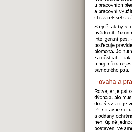
u pracovních ple
a pracovní využi
chovatelského z
Stejně tak by si
uvědomit, že nem
inteligentní pes,
potřebuje pravide
plemena. Je nut
zaměstnat, jinak
u něj může objev
samotného psa.
Povaha a pra
Rotvajler je psí
dýchala, ale mus
dobrý vztah, je 
Při správné soci
a oddaný ochránc
není úplně jedno
postavení ve sme