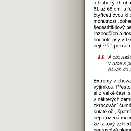
a hluboký zhrub
61 až 68 cm, u f
čtyřiceti dvou ki
mohutnost „dohán
šedesátikilový p
rozhodčích a do
hodnotit psy v tz
nejtěžší“ pokračo
A obzvlášť
v ruce s p
dáván do 
Extrémy v chovat
výjimkou. Přest
si z velké části 
v některých zemí
zkracování čumá
kulaté oči, špatn
nepřirozená mohu
že takový vzhled
neprospívá pleme