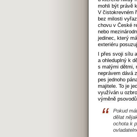
mohli být právě 
V čistokrevném ř
bez milosti vyřa
chovu v České re
nebo mezinárodní
jedinec, který má
exteriéru posuzuj
I přes svoji sílu
a ohleduplný k 
s malými dětmi, 
neprávem dává za 
pes jednoho pána
majitele. To je j
využíván u ozbro
výměně psovodů
Pokud mát
dělat něja
ochota k p
ovladateln