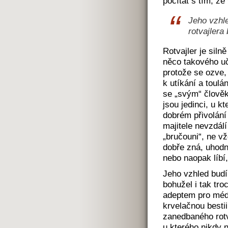
počítat s tím, že
Jeho vzhle
rotvajlera
Rotvajler je silně
něco takového uč
protože se ozve
k utíkání a toulá
se „svým“ člověk
jsou jedinci, u k
dobrém přivolání 
majitele nevzdálí
„bručouni“, ne v
dobře zná, uhodne
nebo naopak líbí
Jeho vzhled budí 
bohužel i tak tr
adeptem pro médi
krvelačnou besti
zanedbaného rotv
u kterého nikdy n