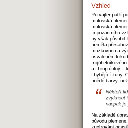
Vzhled
Rotvajler patří p
molosská plemena
molosská plemena
impozantního vz
by však působit 
neměla přesahova
mozkovnou a výr
osvaleném krku b
trojúhelníkového
a chrup úplný – 
chybějící zuby. 
hnědé barvy, nežá
Někteří li
zvyknout 
naopak je 
Na základě úpra
původu plemene, 
kupírování ocasů