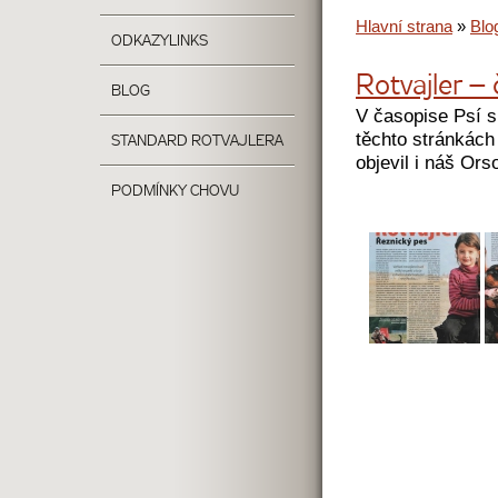
Hlavní strana
»
Blo
ODKAZY
LINKS
Rotvajler –
BLOG
V časopise Psí s
těchto stránkách 
STANDARD ROTVAJLERA
objevil i náš Orso
PODMÍNKY CHOVU