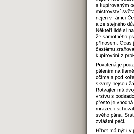
s kupírovaným o
mistrovství svět
nejen v rámci Če
a ze stejného dů
Někteří lidé si n
že samotného psa
přínosem. Ocas j
častému zraňován
kupírování z pra
Povolená je pouz
pálením na tlamě,
očima a pod koře
skvrny nejsou žá
Rotvajler má dvoj
vrstvu s podsado
přesto je vhodná
mrazech schovat. 
svého pána. Srst
zvláštní péči.
Hřbet má být i v