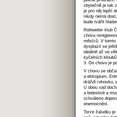
zbytečně je tak 
je pro něj lepší d
nikdy nemá dost,
bude tvářit hlado
Rottweiler klub 
chovu rentgenové
měsíců. V tomto 
dysplazií se ješt
ideálně až ve vě
kyčelních kloubů
3. Do chovu je p
V chovu se občas
a ektropium. Entr
dráždí rohovku, 
U obou vad dochá
a bolestivé a mu
schváleno doporu
onemocnění.
Torze žaludku je