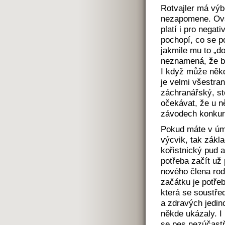
Rotvajler má výb
nezapomene. Ovše
platí i pro negat
pochopí, co se po
jakmile mu to „d
neznamená, že by
I když může někdy
je velmi všestran
záchranářský, st
očekávat, že u ně
závodech konkuro
Pokud máte v úm
výcvik, tak zákl
kořistnický pud a
potřeba začít už
nového člena rod
začátku je potřeb
která se soustře
a zdravých jedin
někde ukázaly. 
se pes nezúčast