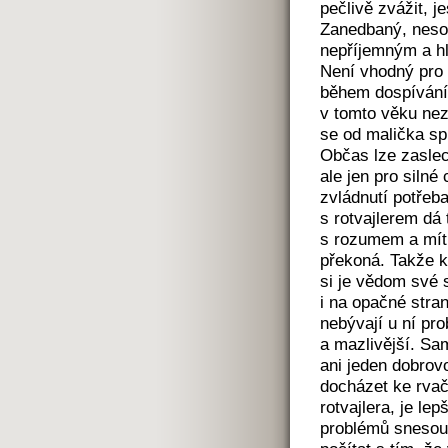
pečlivě zvážit, j
Zanedbaný, nesoc
nepříjemným a hl
Není vhodný pro
během dospívání 
v tomto věku ne
se od malička sp
Občas lze zaslec
ale jen pro silné
zvládnutí potřeba
s rotvajlerem dá 
s rozumem a mít 
překoná. Takže k
si je vědom své s
i na opačné stra
nebývají u ní pr
a mazlivější. Sa
ani jeden dobrovo
docházet ke rvač
rotvajlera, je le
problémů snesou 