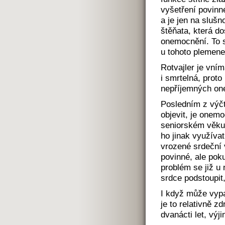
vyšetření povinn
a je jen na slušn
štěňata, která do
onemocnění. To s
u tohoto plemene
Rotvajler je vním
i smrtelná, prot
nepříjemných one
Posledním z výčt
objevit, je onem
seniorském věku
ho jinak využívat
vrozené srdeční 
povinné, ale pok
problém se již u 
srdce podstoupit,
I když může vypa
je to relativně 
dvanácti let, výj